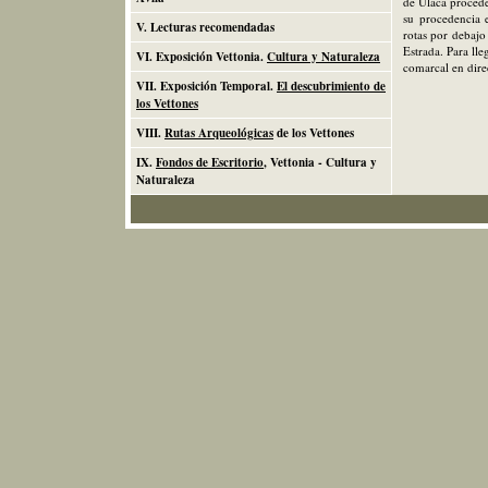
de Ulaca proced
su procedencia 
V. Lecturas recomendadas
rotas por debajo 
Estrada. Para lle
VI. Exposición Vettonia.
Cultura y Naturaleza
comarcal en dire
VII. Exposición Temporal.
El descubrimiento de
los Vettones
VIII.
Rutas Arqueológicas
de los Vettones
IX.
Fondos de Escritorio
, Vettonia - Cultura y
Naturaleza