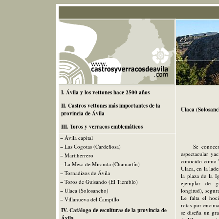
I. Ávila y los vettones hace 2500 años
II. Castros vettones más importantes de la
Ulaca (Solosanc
provincia de Ávila
III. Toros y verracos emblemáticos
− Ávila capital
− Las Cogotas (Cardeñosa)
Se conoce
espectacular ya
− Martiherrero
conocido como "F
− La Mesa de Miranda (Chamartín)
Ulaca, en la lad
− Tornadizos de Ávila
la plaza de la I
− Toros de Guisando (El Tiemblo)
ejemplar de g
− Ulaca (Solosancho)
longitud), segur
Le falta el hoc
− Villanueva del Campillo
rotas por encima
IV. Catálogo de esculturas de la provincia de
se diseña un gr
Ávila