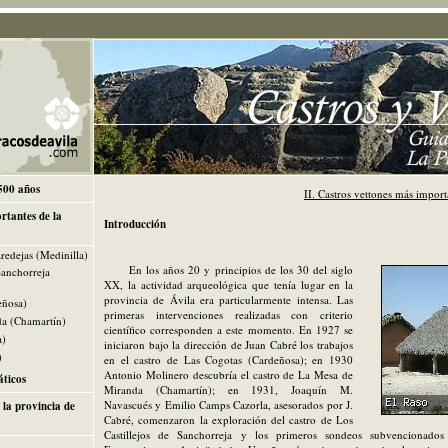
2500 años
II. Castros vettones más import
rtantes de la
Introducción
redejas (Medinilla)
En los años 20 y principios de los 30 del siglo
Sanchorreja
XX, la actividad arqueológica que tenía lugar en la
provincia de Ávila era particularmente intensa. Las
eñosa)
primeras intervenciones realizadas con criterio
da (Chamartín)
científico corresponden a este momento. En 1927 se
a)
iniciaron bajo la dirección de Juan Cabré los trabajos
)
en el castro de Las Cogotas (Cardeñosa); en 1930
Antonio Molinero descubría el castro de La Mesa de
áticos
Miranda (Chamartín); en 1931, Joaquín M.
Navascués y Emilio Camps Cazorla, asesorados por J.
 la provincia de
Cabré, comenzaron la exploración del castro de Los
Castillejos de Sanchorreja y los primeros sondeos subvencionado