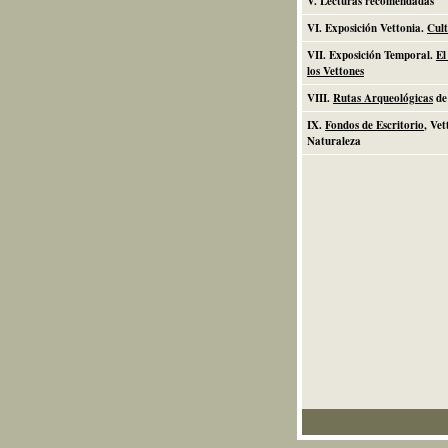
V. Lecturas recomendadas
VI. Exposición Vettonia.
Cult
VII. Exposición Temporal.
El
los Vettones
VIII.
Rutas Arqueológicas
de 
IX.
Fondos de Escritorio
, Vet
Naturaleza