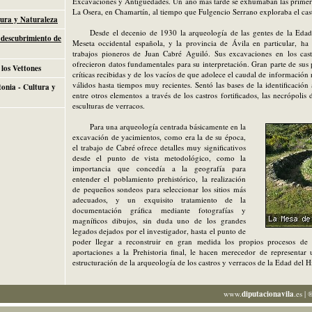
Excavaciones y Antigüedades. Un año más tarde se exhumaban las primera
La Osera, en Chamartín, al tiempo que Fulgencio Serrano exploraba el cas
ura y Naturaleza
Desde el decenio de 1930 la arqueología de las gentes de la Edad
 descubrimiento de
Meseta occidental española, y la provincia de Ávila en particular, ha
trabajos pioneros de Juan Cabré Aguiló. Sus excavaciones en los cast
ofrecieron datos fundamentales para su interpretación. Gran parte de sus 
los Vettones
críticas recibidas y de los vacíos de que adolece el caudal de informació
válidos hasta tiempos muy recientes. Sentó las bases de la identificación
tonia - Cultura y
entre otros elementos a través de los castros fortificados, las necrópolis
esculturas de verracos.
Para una arqueología centrada básicamente en la
excavación de yacimientos, como era la de su época,
el trabajo de Cabré ofrece detalles muy significativos
desde el punto de vista metodológico, como la
importancia que concedía a la geografía para
entender el poblamiento prehistórico, la realización
de pequeños sondeos para seleccionar los sitios más
adecuados, y un exquisito tratamiento de la
documentación gráfica mediante fotografías y
magníficos dibujos, sin duda uno de los grandes
legados dejados por el investigador, hasta el punto de
poder llegar a reconstruir en gran medida los propios procesos de
aportaciones a la Prehistoria final, le hacen merecedor de representar
estructuración de la arqueología de los castros y verracos de la Edad del H
www.
diputacionavila
.es
|
®