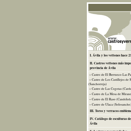
I. Ávila y los vettones hace 
II. Castros vettones más impo
provincia de Ávila
− Castro de El Berrueco-Las Pa
− Castro de Los Castillejos de 
(Sanchorreja)
− Castro de Las Cogotas (Card
− Castro de La Mesa de Miran
− Castro de El Raso (Candeled
− Castro de Ulaca (Solosancho
III. Toros y verracos emblem
IV. Catálogo de esculturas de
Ávila