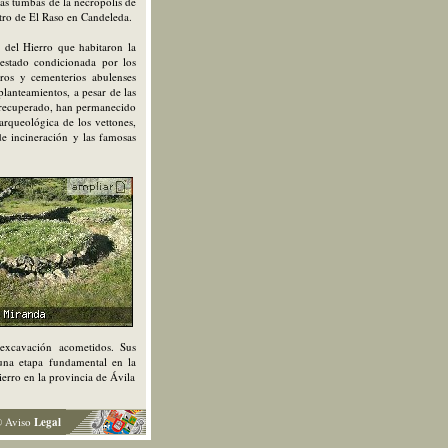
s tumbas de la necrópolis de
tro de El Raso en Candeleda.
 del Hierro que habitaron la
 estado condicionada por los
ros y cementerios abulenses
planteamientos, a pesar de las
n recuperado, han permanecido
 arqueológica de los vettones,
 de incineración y las famosas
 excavación acometidos. Sus
 una etapa fundamental en la
ierro en la provincia de Ávila
 Aviso
Legal